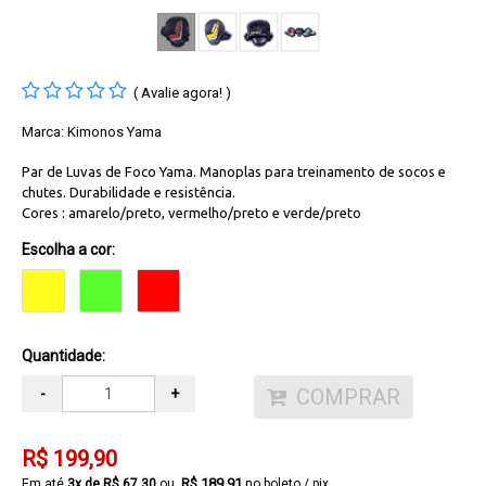
( Avalie agora! )
Marca:
Kimonos Yama
Par de Luvas de Foco Yama. Manoplas para treinamento de socos e
chutes. Durabilidade e resistência.
Cores : amarelo/preto, vermelho/preto e verde/preto
Escolha a cor:
Quantidade:
COMPRAR
-
+
R$ 199,90
R$ 189,91
3
x de
R$ 67,30
no boleto / pix