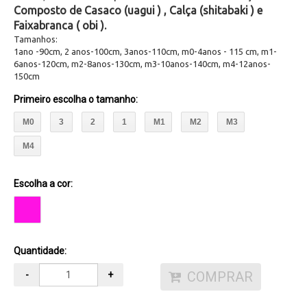
Composto de Casaco (uagui ) , Calça (shitabaki ) e
Faixa
branca ( obi ).
Tamanhos:
1ano -90cm, 2 anos-100cm, 3anos-110cm, m0-4anos - 115 cm, m1-
6anos-120cm, m2-8anos-130cm, m3-10anos-140cm, m4-12anos-
150cm
Primeiro escolha o tamanho
:
M0
3
2
1
M1
M2
M3
M4
Escolha a cor:
Quantidade:
COMPRAR
-
+