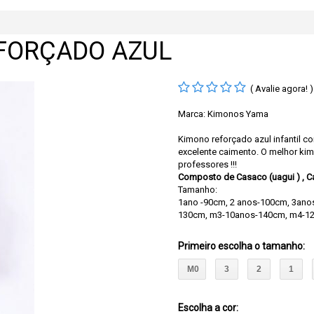
EFORÇADO AZUL
( Avalie agora! )
Marca:
Kimonos Yama
Kimono reforçado azul infantil 
excelente caimento. O melhor kim
professores !!!
Composto de Casaco (uagui ) , Calç
Tamanho:
1ano -90cm, 2 anos-100cm, 3ano
130cm, m3-10anos-140cm, m4-1
Primeiro escolha o tamanho
:
M0
3
2
1
Escolha a cor: