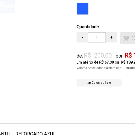
Quantidade:
-
+
R$ 200,00
R$ 
de:
por:
R$ 189,
3
x de
R$ 67,30
Valores parcelados e a vista são ilustratr
Calcule o frete
FANTIL - REFORÇADO AZUL