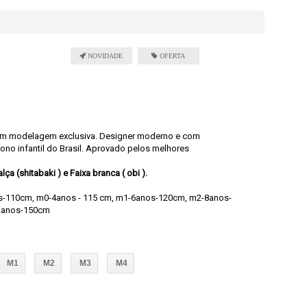
com modelagem exclusiva. Designer moderno e com
ono infantil do Brasil. Aprovado pelos melhores
a (shitabaki ) e Faixa branca ( obi ).
s-110cm, m0-4anos - 115 cm, m1-6anos-120cm, m2-8anos-
2anos-150cm
M1
M2
M3
M4